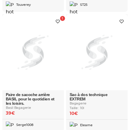
Touverey
ST25
Paire de sacoche arrière
Sac à dos technique
BASIL pour le quotidien et
EXTREM
les loisirs.
Bagagerie
Basil Bagagerie
Taille : 10l
39€
10€
Serge1008
Eleame