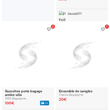
David2177
Sacoches porte bagage
Ensemble de sangles
arrière vélo
Fixplus Bagagerie
100% Bagagerie
20€
100€
3x