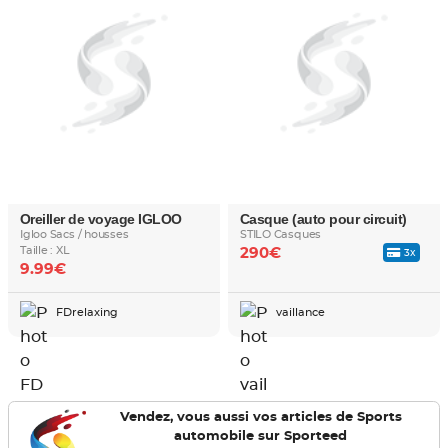
Oreiller de voyage IGLOO
Casque (auto pour circuit)
Igloo Sacs / housses
STILO Casques
Taille : XL
290€
3x
9.99€
FDrelaxing
vaillance
Vendez, vous aussi vos articles de Sports
automobile sur Sporteed