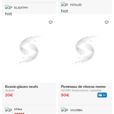
FS7cc33
ELISATHY
Essuie-glaces neufs
Pommeau de vitesse momo
Autres
MOMO Accessoires / goodies
20€
90€
3x
Milka
Vito1984