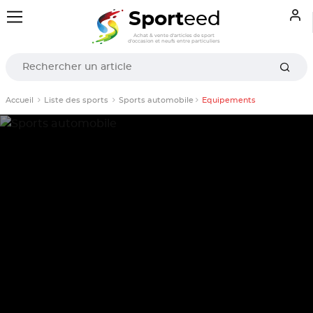
Sport
eed
Achat & vente d'articles de sport
d'occasion et neufs entre particuliers
Accueil
Liste des sports
Sports automobile
Equipements