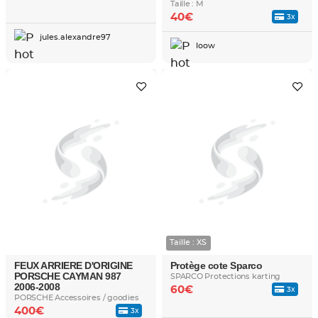
Taille : M
40€
3x
jules.alexandre97
loow
Taille : XS
FEUX ARRIERE D'ORIGINE
Protège cote Sparco
PORSCHE CAYMAN 987
SPARCO Protections karting
2006-2008
60€
3x
PORSCHE Accessoires / goodies
400€
3x