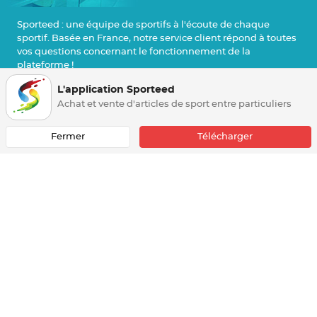
Sport
eed : une équipe de sportifs à l'écoute de chaque
sportif. Basée en France, notre service client répond à toutes
vos questions concernant le fonctionnement de la
plateforme !
L'application Sporteed
Nous contacter
Achat et vente d'articles de sport entre particuliers
Fermer
Télécharger
Sport
eed
Sporteed est la 1ère plateforme d'achats et de ventes
d'articles de sport entre particuliers. Ensemble, faisons
bouger les choses afin de contribuer à la transition
écologique, l'économie circulaire dans le sport et à
l'amélioration du pouvoir d'achat de tous.