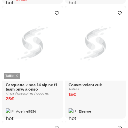
Taille : 0
Casquette kinoa 14 alpine f1
Couvre volant cuir
team bmw alonso
Autres
kinoa Accessoires / goodies
15€
25€
Adeline9854
Eleame