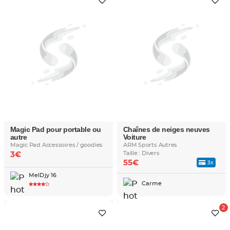
Magic Pad pour portable ou
Chaînes de neiges neuves
autre
Voiture
Magic Pad Accessoires / goodies
ARM Sports Autres
Taille : Divers
3€
55€
3x
MelDjy 16
Carme