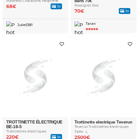
8ans 70€
Madness Chaussons néoprène
Rossignol Skis
68€
3x
70€
3x
Taran
Julie5381
TROTTINETTE ÉLECTRIQUE
Trottinette electrique Teverun
BE-18-5
Teverun Trottinettes électriques
Trottinettes électriques
Taille : L
220€
2500€
3x