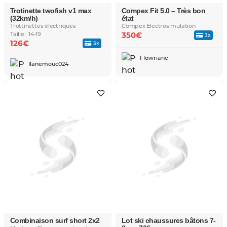
Trotinette twofish v1 max
Compex Fit 5.0 – Très bon
(32km/h)
état
Trottinettes électriques
Compex Electrosimulation
Taille : 14-19
350€
3x
126€
3x
Flowriane
Ilanemouc024
Combinaison surf short 2x2
Lot ski chaussures bâtons 7-