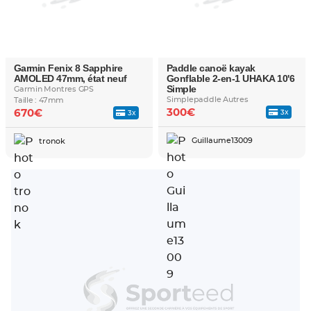
Garmin Fenix 8 Sapphire
Paddle canoë kayak
AMOLED 47mm, état neuf
Gonflable 2-en-1 UHAKA 10'6
Simple
Garmin Montres GPS
Simplepaddle Autres
Taille : 47mm
300€
670€
3x
3x
Guillaume13009
tronok