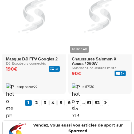
Taille : 40
Masque DJI FPV Googles 2
Chaussures Salomon X
Acces / X60W
DJI Ecouteurs connectés
Salomon Chaussures mixte
190€
3x
90€
3x
stephane44
sl57130
…
1
2
3
4
5
6
7
51
52
Vendez, vous aussi vos articles de sport sur
Sporteed