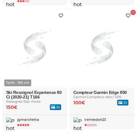
Taille : 166 cm
Ski Rossignol Experience 80
Compteur Garmin Edge 850
Ci (2020-21) T166
Garmin Compteur vélo / GPS
Rossignol Skis mixte
100€
3x
150€
3x
jgmarchetta
irennedon23