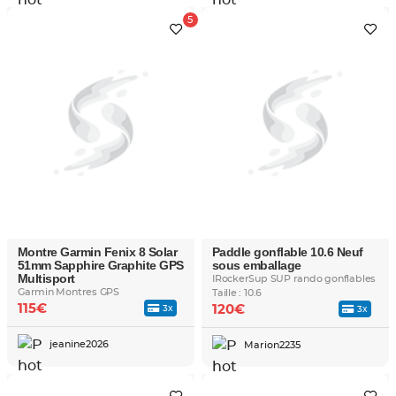
Montre Garmin Fenix 8 Solar
Paddle gonflable 10.6 Neuf
51mm Sapphire Graphite GPS
sous emballage
Multisport
IRockerSup SUP rando gonflables
Garmin Montres GPS
Taille : 10.6
115€
120€
3x
3x
jeanine2026
Marion2235