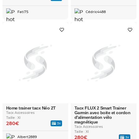
Fati75
Cédric4488
Home trainer tacx Néo 2T
Tacx FLUX 2 Smart Trainer
Garmin avec boite et cordon
Tacx Accessoires
d'alimentation vélo
Taille : Xl
magnétique
280€
3x
Tacx Accessoires
Taille : Xl
Albert2889
280€
3x