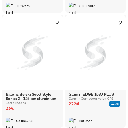
Tom2570
tristanbrz
Bâtons de ski Scott Style
Garmin EDGE 1030 PLUS
Series 2 - 125 cm aluminium
Garmin Compteur vélo / GPS
Scott Bâtons
222€
3x
23€
Celine3958
Bat0ner