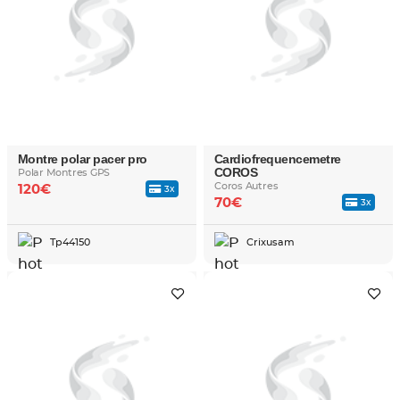
Montre polar pacer pro
Cardiofrequencemetre
COROS
Polar Montres GPS
Coros Autres
120€
3x
70€
3x
Tp44150
Crixusam