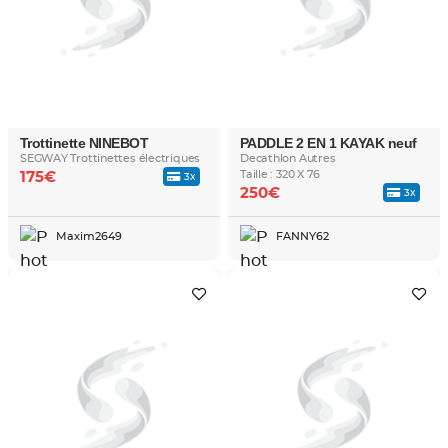
Trottinette NINEBOT
PADDLE 2 EN 1 KAYAK neuf
SEGWAY Trottinettes électriques
Decathlon Autres
Taille : 320 X 76
175€
3x
250€
3x
Maxim2649
FANNY62