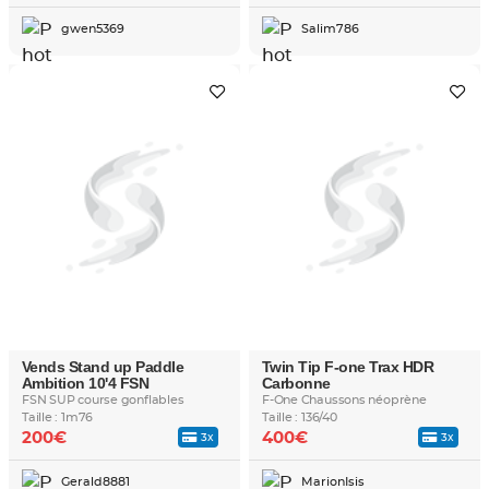
gwen5369
Salim786
Vends Stand up Paddle
Twin Tip F-one Trax HDR
Ambition 10'4 FSN
Carbonne
FSN SUP course gonflables
F-One Chaussons néoprène
Taille : 1m76
Taille : 136/40
200€
400€
3x
3x
Gerald8881
MarionIsis