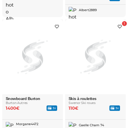
Albert2889
Snowboard Burton
Skis à roulettes
Burton Autres
Swenor Ski roues
1400€
110€
3x
3x
Morgane4472
Gaelle Cham 74