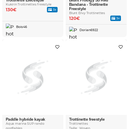
Trottinette Électrique
Blunt Prodigy S5 Red
Bandana - Trottinette
Kukirin Trottinettes freestyle
Freestyle
130€
3x
Blunt Envy Trottinettes
120€
3x
Bois46
Dorian6922
Paddle hybride kayak
Trottinette freestyle
Aqua marina SUP rando
Trottinettes
gonflables
Taille : Moyen