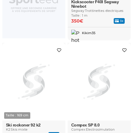
Kickscooter F40I Segway
Ninebot
Segway Trottinettes électriques
Taille : 1 m
350€
3x
Kikim35
Taille : 169 cm
Ski rockoner 92 k2
Compex SP 8.0
K2 Skis mixte
Compex Electrosimulation