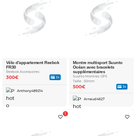
Vélo d'appartement Reebok
Montre multisport Suunto
FR30
Océan avec bracelets
supplémentaires
Reebok Accessoires
Suunto Montres GPS
300€
3x
Taille : 50mm
500€
3x
Anthony489214
Arnaud4627