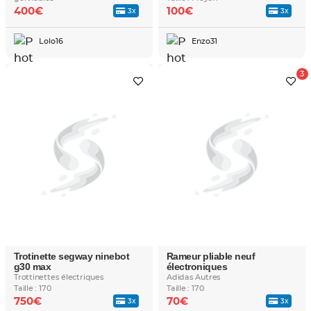
400€
100€
3x
3x
Lolo16
Enzo31
Trotinette segway ninebot
Rameur pliable neuf
g30 max
électroniques
Trottinettes électriques
Adidas Autres
Taille : 170
Taille : 170
750€
70€
3x
3x