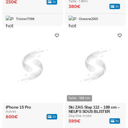
Taille : 1.80m
250€
3x
380€
3x
Tristan7198
Oceane2001
Taille : 188 cm
iPhone 15 Pro
Ski ZAG Slap 112 – 188 cm –
NEUFS SOUS BLISTER
Autres
Zag Skis mixte
600€
3x
599€
3x