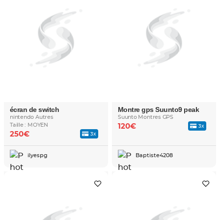
écran de switch
Montre gps Suunto9 peak
nintendo Autres
Suunto Montres GPS
Taille : MOYEN
120€
3x
250€
3x
ilyespg
Baptiste4208