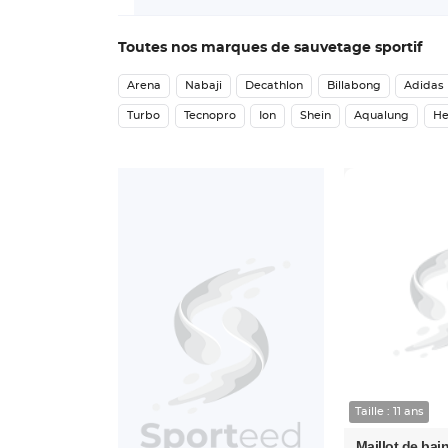
Toutes nos marques de sauvetage sportif
Arena
Nabaji
Decathlon
Billabong
Adidas
Turbo
Tecnopro
Ion
Shein
Aqualung
H
Taille : 11 ans
Maillot de bain