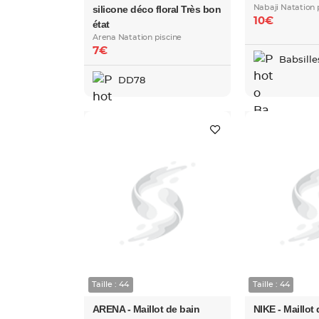
silicone déco floral Très bon
Nabaji Natation 
10€
état
Arena Natation piscine
7€
Babsille
DD78
Taille : 44
Taille : 44
ARENA - Maillot de bain
NIKE - Maillot