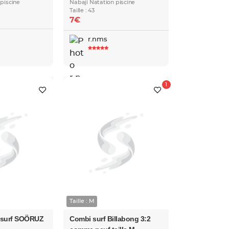
piscine
Nabaji Natation piscine
Taille : 43
7€
r.nms
Taille : M
 surf SOÖRUZ
Combi surf Billabong 3:2