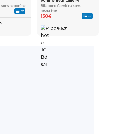
comme neuf taille M
isons néopréne
Billabong Combinaisons
néopréne
3x
150€
3x
9
JCBds31