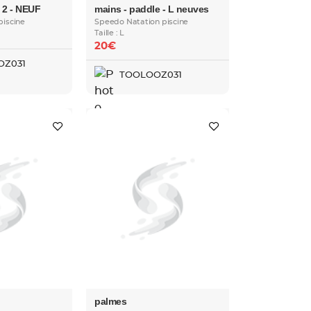
t 2 - NEUF
mains - paddle - L neuves
piscine
Speedo Natation piscine
Taille : L
20€
OZ031
TOOLOOZ031
palmes