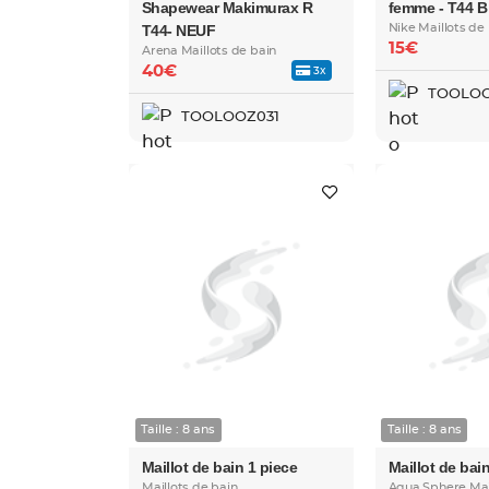
Shapewear Makimurax R
femme - T44 B
T44- NEUF
Nike Maillots de
15€
Arena Maillots de bain
40€
3x
TOOLOO
TOOLOOZ031
Taille : 8 ans
Taille : 8 ans
Maillot de bain 1 piece
Maillot de bai
Maillots de bain
Aqua Sphere Mai