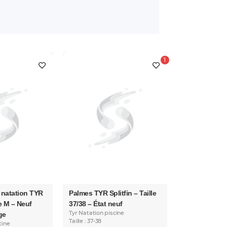
 natation TYR
Palmes TYR Splitfin – Taille
e M – Neuf
37/38 – État neuf
ge
Tyr Natation piscine
Taille : 37-38
cine