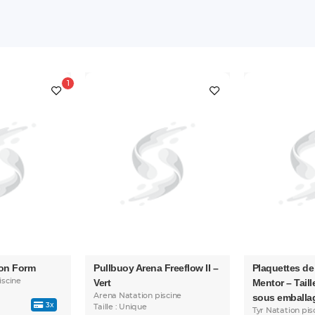
ion Form
Pullbuoy Arena Freeflow II –
Plaquettes de
iscine
Vert
Mentor – Taill
Arena Natation piscine
sous emballa
3x
Taille : Unique
Tyr Natation pis