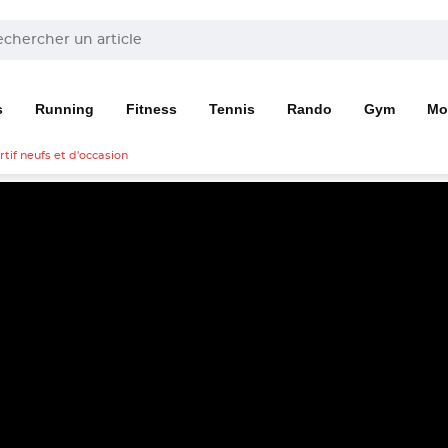
s
Running
Fitness
Tennis
Rando
Gym
Mo
tif neufs et d'occasion