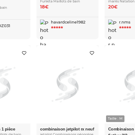
Funkita Maillots de bain
marès Natation 
18€
20€
 bain
havardceline1982
r.nms
Z031
Taille : M
n 1 pièce
combinaison jetpilot rx neuf
Combinaison
llots de bain
jetpilot Combinaisons néopréne