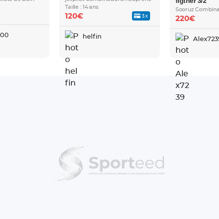
figther 3/2
Taille : 14 ans
Sooruz Combina
120€
3x
220€
600
helfin
Alex723