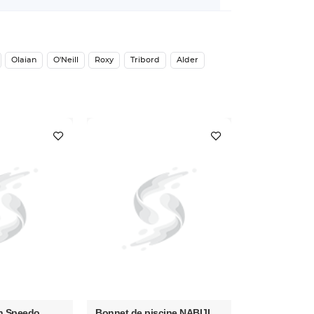
Olaian
O'Neill
Roxy
Tribord
Alder
in Speedo
Bonnet de piscine NABIJI