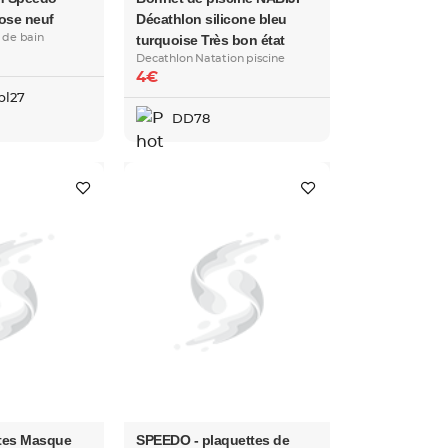
rose neuf
Décathlon silicone bleu
 de bain
turquoise Très bon état
Decathlon Natation piscine
4€
bl27
DD78
ttes Masque
SPEEDO - plaquettes de