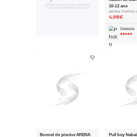
10-12 ans
Adidas Maillots 
4.98€
Joassis
Bonnet de piscine ARENA
Pull boy Nabaij