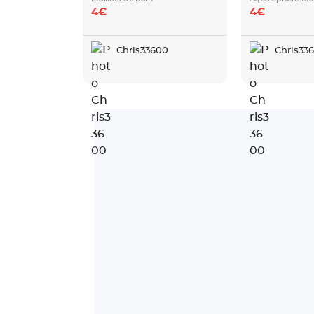
4€
4€
Chris33600
Chris33