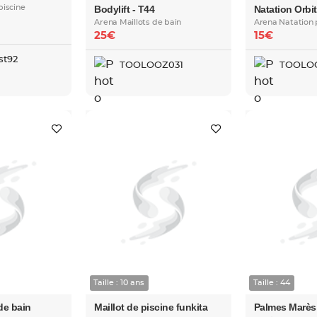
piscine
Bodylift - T44
Natation Orbi
Arena Maillots de bain
Arena Natation 
25€
15€
st92
TOOLOOZ031
TOOLO
Taille : 10 ans
Taille : 44
 de bain
Maillot de piscine funkita
Palmes Marès