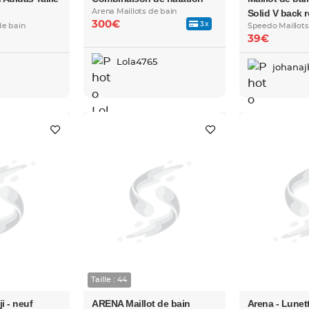
Arena Maillots de bain
Solid V back 
300€
3x
de bain
Speedo Maillots
39€
Lola4765
johanaj
Taille : 44
i - neuf
ARENA Maillot de bain
Arena - Lune