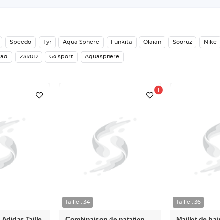
Speedo
Tyr
Aqua Sphere
Funkita
Olaian
Sooruz
Nike
ead
Z3R0D
Go sport
Aquasphere
Taille : 34
Taille : 36
 Adidas Taille
Combinaison de natation
Maillot de ba