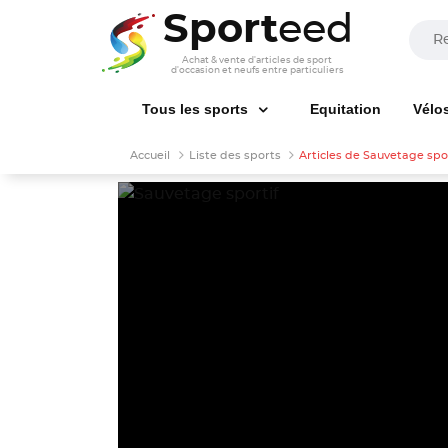
Sport
eed
Achat & vente d'articles de sport
d'occasion et neufs entre particuliers
Tous les sports
Equitation
Vélo
Accueil
Liste des sports
Articles de Sauvetage spor