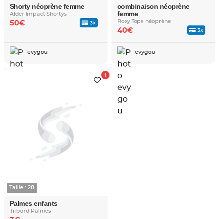
Shorty néoprène femme
combinaison néoprène
femme
Alder Impact Shortys
Roxy Tops néoprène
50€
3x
40€
3x
evygou
evygou
Taille : 28
Palmes enfants
Tribord Palmes