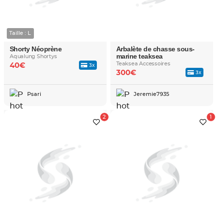
Taille : L
Shorty Néoprène
Arbalète de chasse sous-
marine teaksea
Aqualung Shortys
Teaksea Accessoires
40€
3x
300€
3x
Psari
Jeremie7935