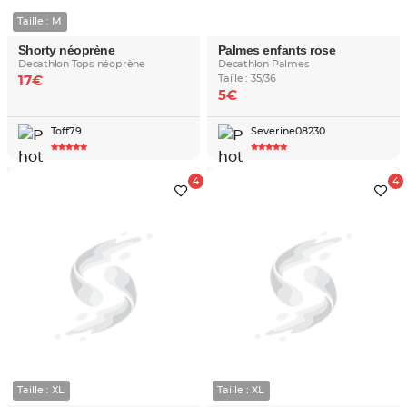
Taille : M
Shorty néoprène
Palmes enfants rose
Decathlon Tops néoprène
Decathlon Palmes
Taille : 35/36
17€
5€
Toff79
Severine08230
Taille : XL
Taille : XL