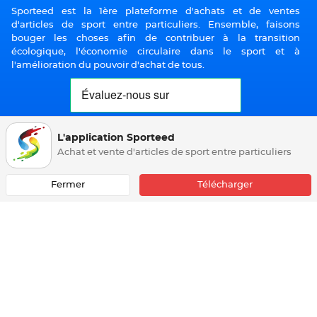
Sporteed est la 1ère plateforme d'achats et de ventes
d'articles de sport entre particuliers. Ensemble, faisons
bouger les choses afin de contribuer à la transition
écologique, l'économie circulaire dans le sport et à
l'amélioration du pouvoir d'achat de tous.
L'application Sporteed
A PROPOS
Achat et vente d'articles de sport entre particuliers
Comment ça marche
Centre d'aide
Fermer
Télécharger
Trouver un point relais
Nous contacter
Conseils sportifs
QUI SOMMES NOUS
Politique de confidentialité
Modifier mes choix cookies