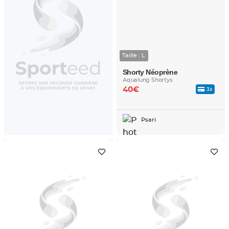
Taille : L
Shorty Néoprène
Aqualung Shortys
40€
3x
Psari