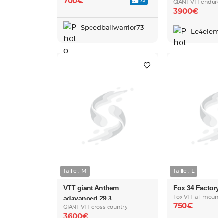
700€
3x
GIANT VTT endur
3900€
Speedballwarrior73
Le4elem
Taille : M
Taille : L
VTT giant Anthem
Fox 34 Factor
adavanced 29 3
Fox VTT all-moun
750€
GIANT VTT cross-country
3600€