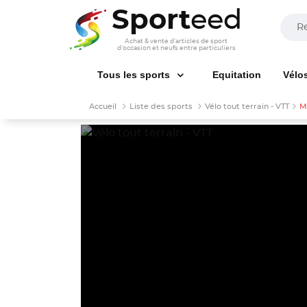
Sport
eed
Achat & vente d'articles de sport
d'occasion et neufs entre particuliers
Tous les sports
Equitation
Vélo
Accueil
Liste des sports
Vélo tout terrain - VTT
M