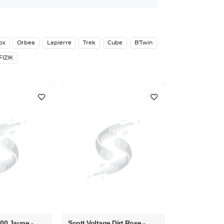
ox
Orbea
Lapierre
Trek
Cube
B'Twin
FIZIK
00 Jaune -
Scott Voltage Dirt Rose -