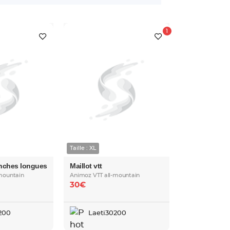
Taille : XL
anches longues
Maillot vtt
mountain
Animoz VTT all-mountain
30€
200
Laeti30200