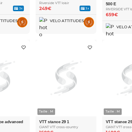
ir
Riverside VTT loisir
500 E
249€
3x
3x
RIVERSIDE VTT lo
659€
TTITUDES
VELO ATTITUDES
VELO A
Taille : M
Taille : M
nce advanced
VTT stance 29 1
VTT stance 29
GIANT VTT cross-country
GIANT VTT cross