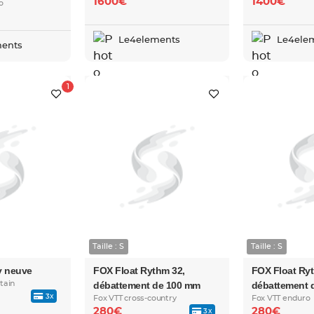
1600€
1400€
o
Le4elements
Le4ele
ents
Taille : S
Taille : S
y neuve
FOX Float Rythm 32,
FOX Float Ry
tain
débattement de 100 mm
débattement 
3x
Fox VTT cross-country
Fox VTT enduro
280€
280€
3x