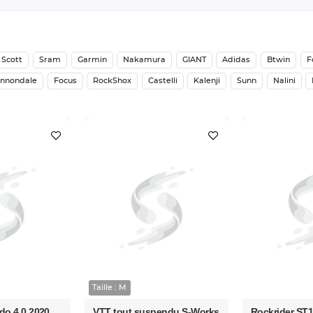
Scott
Sram
Garmin
Nakamura
GIANT
Adidas
Btwin
F
nnondale
Focus
RockShox
Castelli
Kalenji
Sunn
Nalini
Taille : M
do 4.0 2020
VTT tout suspendu S-Works
Rockrider ST1