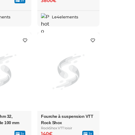
3800€
3x
ments
Le4elements
thm 32,
Fourche à suspension VTT
de 100 mm
Rock Shox
RockShox VTT loisir
140€
3x
3x