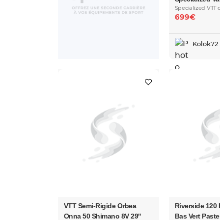
Specialized VTT di
699€
Kolok72
VTT Semi-Rigide Orbea
Riverside 120
Onna 50 Shimano 8V 29''
Bas Vert Past