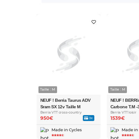
Taille : M
Taille : M
NEUF ! Berria Taurus ADV
NEUF ! BERRI
Sram SX 12v Taille M
Carbone T.M -
Berria VTT cross-country
Berria VTT loisir
950€
1539€
3x
Made in Cycles
Made in 