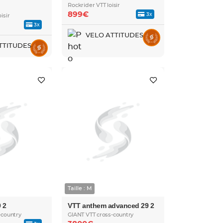
Rockrider VTT loisir
899€
3x
isir
3x
VELO ATTITUDES
TTITUDES
Taille : M
 2
VTT anthem advanced 29 2
-country
GIANT VTT cross-country