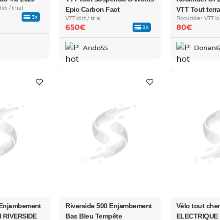
rt / trial
Epic Carbon Fact
VTT Tout terra
3x
VTT dirt / trial
Rockrider VTT loi
650€
80€
3x
Ando55
Dorian6
 Enjambement
Riverside 500 Enjambement
Vélo tout che
el RIVERSIDE
Bas Bleu Tempête
ELECTRIQUE 