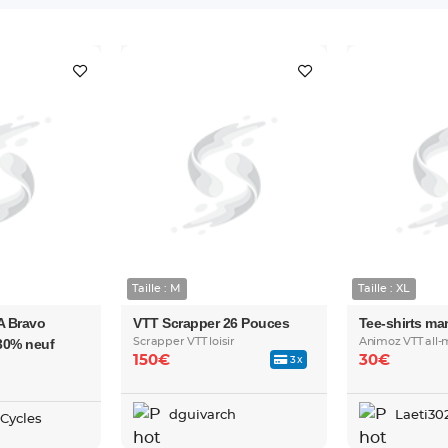
Taille : M
Taille : XL
A Bravo
VTT Scrapper 26 Pouces
Tee-shirts m
30% neuf
Scrapper VTT loisir
Animoz VTT all-
150€
30€
3x
dguivarch
Laeti30
Cycles