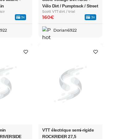
in
Vélo Dirt / Pumptrack / Street
sir
Scott VTT dirt / trial
160€
3x
3x
922
Dorian6922
min
VTT électrique semi-rigide
RIVERSIDE
ROCKRIDER 27,5