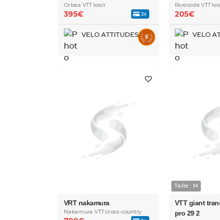
Orbea VTT loisir
Riverside VTT lois
395€
205€
3x
VELO ATTITUDES
VELO A
Taille : M
VRT nakamura
VTT giant tra
Nakamura VTT cross-country
pro 29 2