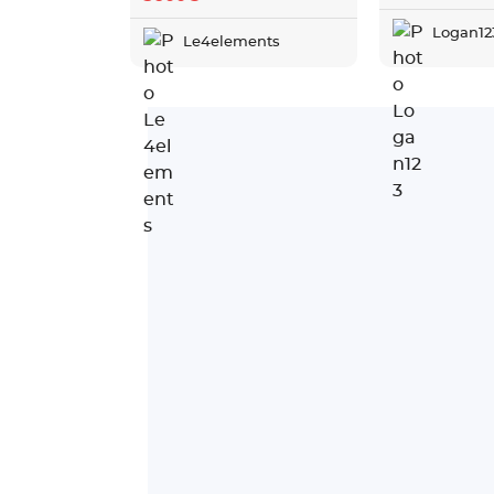
Logan12
Le4elements