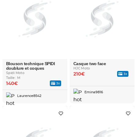
Blouson technique SPIDI
Casque two face
doublure et coques
HJC Moto
Spidi Moto
210€
3x
Taille : M
140€
3x
Emina9816
Laurence8542