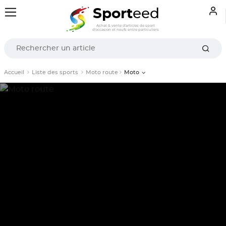
Sport
eed
Achat & vente d'articles de sport
d'occasion et neufs entre particuliers
Accueil
Liste des sports
Moto route
Moto