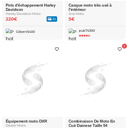
Pots d'échappement Harley
Casque moto très usé à
Davidson
l’intérieur
Harley Davidson Moto
Arai Moto
220€
5€
3x
pub74300
Gilbert5400
Équipement moto DXR
Combinaison De Moto En
Cuir Dainese Taille 54
Dexter Moto