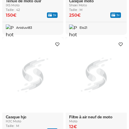
Tenue de moto cuir
Casque moto
IXS Moto
Shoei Moto
Taille : 42
Taille : M
150€
250€
3x
3x
Aniduvi83
Elo21
Casque hjc
Filtre à air neuf de moto
HJC Moto
Moto
Taille : M
12€