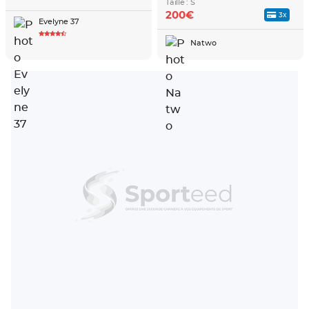
Taille : S
200€
3x
Evelyne 37
Natwo