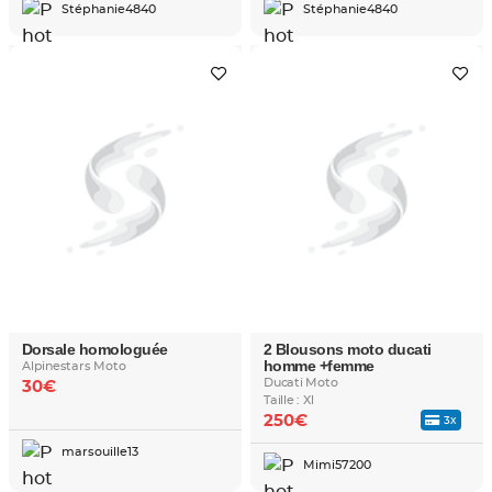
Stéphanie4840
Stéphanie4840
Dorsale homologuée
2 Blousons moto ducati
homme +femme
Alpinestars Moto
Ducati Moto
30€
Taille : Xl
250€
3x
marsouille13
Mimi57200