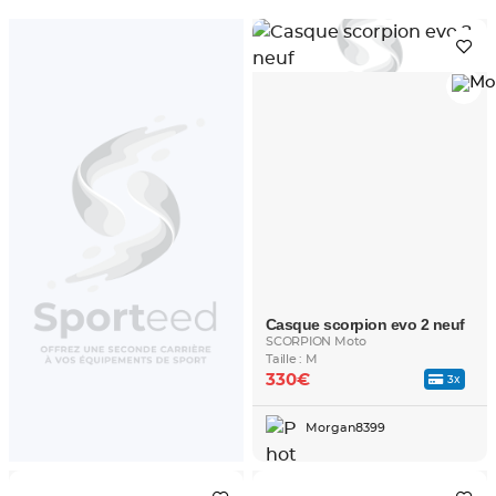
Casque scorpion evo 2 neuf
SCORPION Moto
Taille : M
330€
3x
Morgan8399