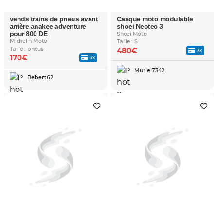
vends trains de pneus avant
Casque moto modulable
arrière anakee adventure
shoei Neotec 3
pour 800 DE
Shoei Moto
Michelin Moto
Taille : S
Taille : pneus
480€
3x
170€
3x
Muriel7342
Bebert62