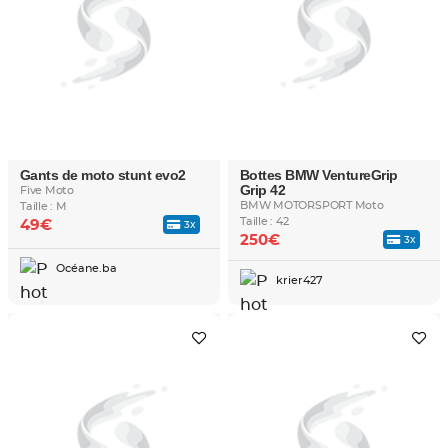
Gants de moto stunt evo2
Bottes BMW VentureGrip
Grip 42
Five Moto
BMW MOTORSPORT Moto
Taille : M
Taille : 42
49€
3x
250€
3x
Océane.ba
krier427