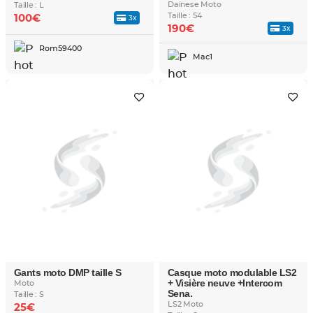
Dainese Moto
Taille : L
Taille : 54
100€
3x
190€
3x
Rom59400
Mac1
Gants moto DMP taille S
Casque moto modulable LS2
+ Visière neuve +Intercom
Moto
Sena.
Taille : S
LS2 Moto
25€