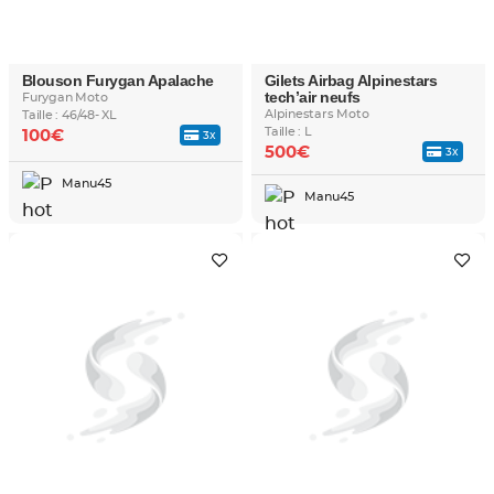
Blouson Furygan Apalache
Gilets Airbag Alpinestars
tech’air neufs
Furygan Moto
Alpinestars Moto
Taille : 46/48- XL
Taille : L
100€
3x
500€
3x
Manu45
Manu45