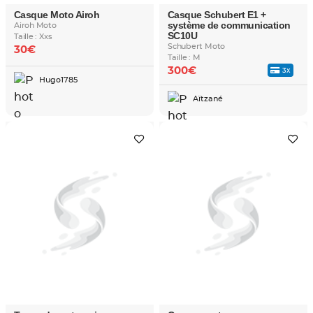
Casque Moto Airoh
Casque Schubert E1 +
système de communication
Airoh Moto
SC10U
Taille : Xxs
Schubert Moto
30€
Taille : M
300€
3x
Hugo1785
Aïtzané