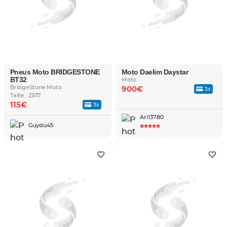
Pneus Moto BRIDGESTONE
Moto Daelim Daystar
BT32
Moto
BridgeStone Moto
900€
3x
Taille : ZR17
115€
3x
Ari13780
Guydu45