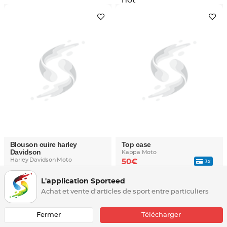
Blouson cuire harley
Top case
Davidson
Kappa Moto
Harley Davidson Moto
50€
3x
Taille : S
270€
3x
L'application Sporteed
Achat et vente d'articles de sport entre particuliers
mimi75
SOMBI
Fermer
Télécharger