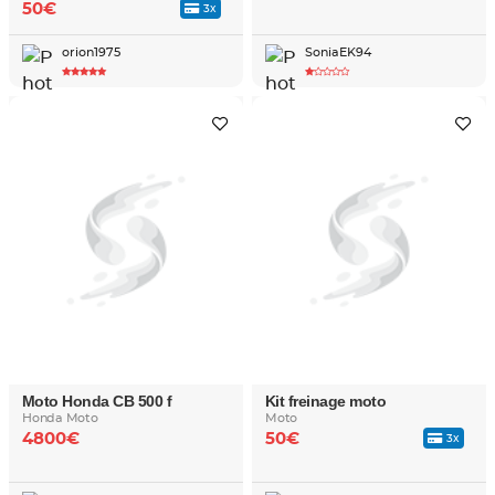
50€
3x
orion1975
SoniaEK94
Moto Honda CB 500 f
Kit freinage moto
Honda Moto
Moto
4800€
50€
3x