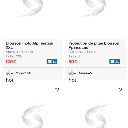
Blouson moto Alpinestars
Protection de pluie blouson
XXL
Apinestars
Alpinestars Moto
Alpinestars Moto
Taille : XXL
Taille : L
120€
50€
3x
3x
Yoga2328
Manu45