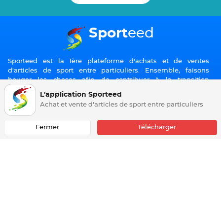
Sport
eed
Sporteed est la 1ère plateforme d'achats et de ventes
d'articles de sport entre particuliers. Ensemble, faisons
bouger les choses afin de contribuer à la transition
écologique, l'économie circulaire dans le sport et à
L'application Sporteed
l'amélioration du pouvoir d'achat de tous.
Achat et vente d'articles de sport entre particuliers
Fermer
Télécharger
A PROPOS
Comment ça marche
Centre d'aide
Trouver un point relais
Nous contacter
Conseils sportifs