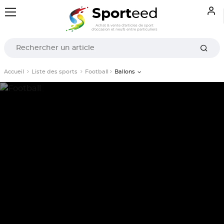
Sport
eed
Achat & vente d'articles de sport
d'occasion et neufs entre particuliers
Accueil
Liste des sports
Football
Ballons