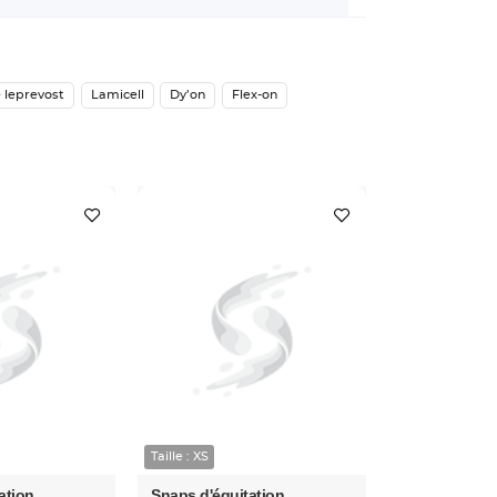
 leprevost
Lamicell
Dy’on
Flex-on
Taille : XS
ation
Snaps d'équitation