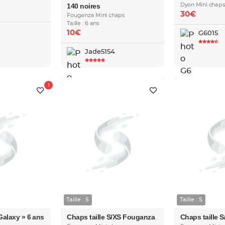
140 noires
Dyon Mini chap
30€
Fouganza Mini chaps
Taille : 6 ans
10€
G6015
Jade5154
Taille : S
Taille : S
Galaxy » 6 ans
Chaps taille S/XS Fouganza
Chaps taille 