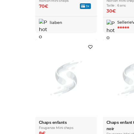
Norton Mini chaps
Norton Mini cha
Taille : 6 ans
70€
3x
30€
Sellerie
liaben
Chaps enfants
Chaps enfant t
Fouganza Mini chaps
noir
8€