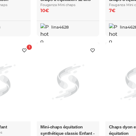
haps
Fouganza Mini chaps
Fouganza Mini 
10€
7€
8
lina4628
lina462
fant
Mini-chaps équitation
Chaps dyon e
ps
synthétique classic Enfant -
équitation