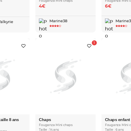
ps
Fouganza Mini chaps
Fouganza Mini 
4€
6€
Marine38
Marine
Valkyrie
aille 8 ans
Chaps
Chaps enfant
Fouganza Mini chaps
Fouganza Mini 
Taille : 14 ans
Taille : 6 ans