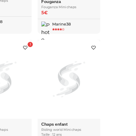
chaps
Fouganza
Fouganza Mini chaps
5€
38
Marine38
Chaps enfant
chaps
Riding world Mini chaps
Taille : 12 ans