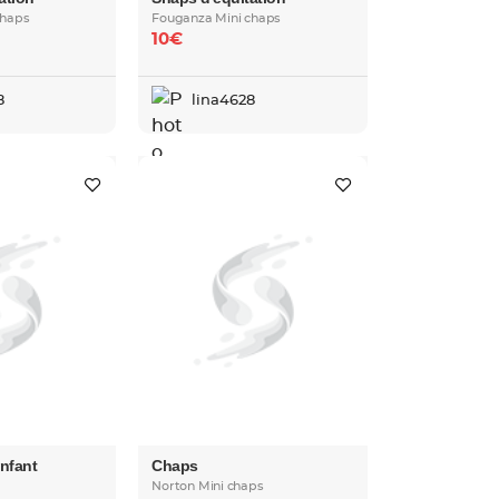
chaps
Fouganza Mini chaps
10€
8
lina4628
nfant
Chaps
Norton Mini chaps