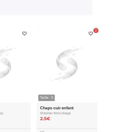
Taille : S
Chaps cuir enfant
ps
Stitcher Mini chaps
2.5€