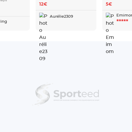
haps
12€
5€
Emimo
Aurélie2309
ling