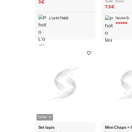
Taille : 8 ans
3€
7.5€
laure.b
L’orN7989
Taille : S
Set tapis
Mini-Chaps « 