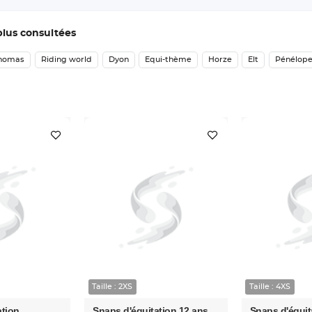
plus consultées
thomas
Riding world
Dyon
Equi-thème
Horze
Elt
Pénélope
Taille : 2XS
Taille : 4XS
ation
Snaps d'équitation 12 ans
Snaps d'équit