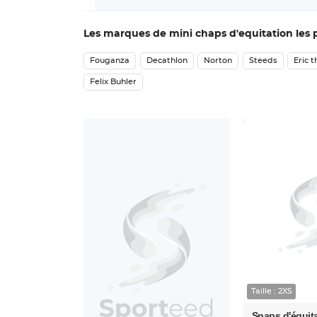
Les marques de mini chaps d'equitation les 
Fouganza
Decathlon
Norton
Steeds
Eric 
Felix Buhler
Taille : 2XS
Snaps d'équit