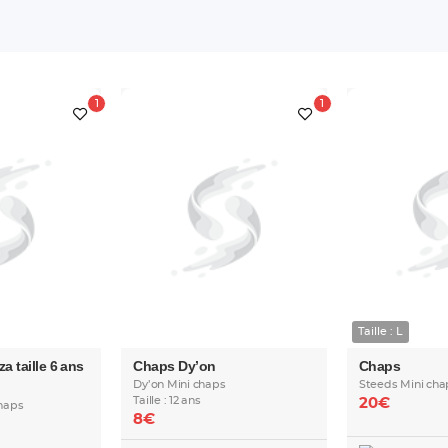
Taille : L
 taille 6 ans
Chaps Dy’on
Chaps
Dy’on Mini chaps
Steeds Mini cha
Taille : 12 ans
20€
haps
8€