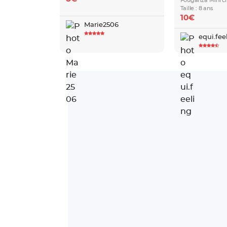
Fouganza Mini c
Taille : 8 ans
10€
Marie2506
equi.fee