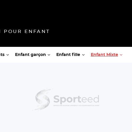
N POUR ENFANT
ts
Enfant garçon
Enfant fille
Enfant Mixte