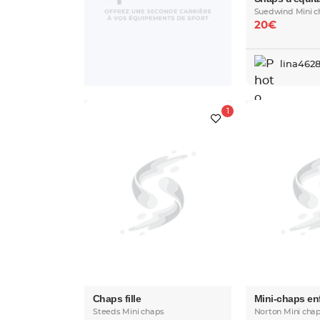
Suedwind Mini c
20€
lina462
Chaps fille
Mini-chaps en
Steeds Mini chaps
Norton Mini cha