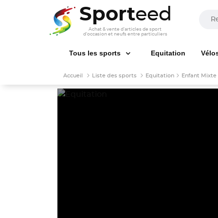
Sport
eed
Achat & vente d'articles de sport
d'occasion et neufs entre particuliers
Tous les sports
Equitation
Vélo
Accueil
Liste des sports
Equitation
Enfant Mixte