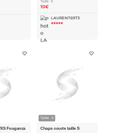
Taille : 6
s
10€
LAURENT6973
Taille : S
S/XS Fouganza
Chaps courte taille S